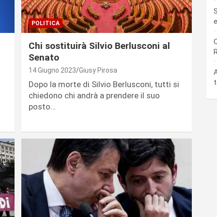
S
e
POLITICA
Q
Chi sostituirà Silvio Berlusconi al
R
Senato
14 Giugno 2023
Giusy Pirosa
A
t
Dopo la morte di Silvio Berlusconi, tutti si
chiedono chi andrà a prendere il suo
posto…