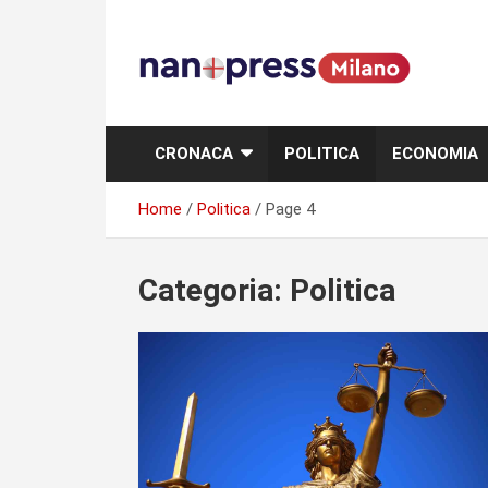
Skip
to
content
Storie e facce di una città
CRONACA
POLITICA
ECONOMIA
Home
Politica
Page 4
Categoria:
Politica