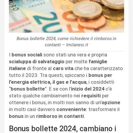
Bonus bollette 2024, come richiedere il rimborso in
contanti – Imilanesi.it
I
bonus sociali
sono stati una vera e propria
scialuppa di salvataggio
per molte
famiglie
italiane
di fronte al
caro vita
che ha caratterizzato
tutto il 2023. Tra questi, spiccano i
bonus per
l’energia elettrica, il gas e l’acqua
, i cosiddetti
“
bonus bollette
”. E se con l’
inizio del 2024
c’è
stato qualche cambiamento nei
requisiti
per
ottenere i bonus, in molti non sanno di un’
opzione
in molti casi davvero
conveniente
: trasformare il
bonus
in un
rimborso in contanti
.
Bonus bollette 2024, cambiano i