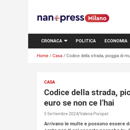
Skip
to
content
Storie e facce di una città
CRONACA
POLITICA
ECONOMIA
Home
Casa
Codice della strada, pioggia di mu
CASA
Codice della strada, pio
euro se non ce l’hai
5 Settembre 2024
Valeria Poropat
Arrivano le multe e possono essere da