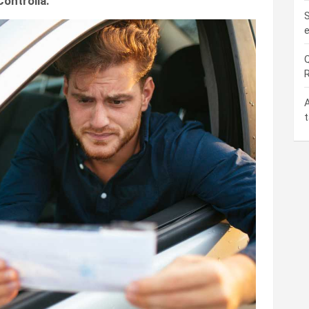
Controlla.
S
e
Q
R
A
t