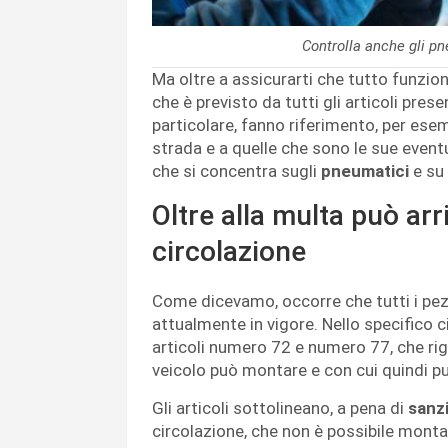
Controlla anche gli p
Ma oltre a assicurarti che tutto funzio
che è previsto da tutti gli articoli prese
particolare, fanno riferimento, per esemp
strada e a quelle che sono le sue event
che si concentra sugli
pneumatici
e su 
Oltre alla multa può arriv
circolazione
Come dicevamo, occorre che tutti i pez
attualmente in vigore. Nello specifico ci
articoli numero 72 e numero 77, che ri
veicolo può montare e con cui quindi pu
Gli articoli sottolineano, a pena di
sanz
circolazione, che non è possibile mont