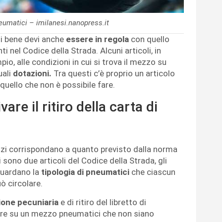
neumatici – imilanesi.nanopress.it
ni bene devi anche
essere in regola
con quello
nti nel Codice della Strada. Alcuni articoli, in
io, alle condizioni in cui si trova il mezzo su
uali
dotazioni.
Tra questi c’è proprio un articolo
quello che non è possibile fare.
are il ritiro della carta di
zi corrispondano a quanto previsto dalla norma
 sono due articoli del Codice della Strada, gli
guardano la
tipologia di pneumatici
che ciascun
ò circolare.
ione pecuniaria
e di ritiro del libretto di
are su un mezzo pneumatici che non siano