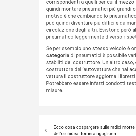
corrispondenti a quelli per cui il mezz
quindi montare pneumatici più grandi o pi
motivo è che cambiando lo pneumatic
può quindi diventare più difficile da m
circolazione degli altri. Esistono però
a
pneumatico leggermente diverso rispett
Se per esempio uno stesso veicolo è 
categoria
di pneumatici è possibile vari
stabiliti dal costruttore. Un altro ca
costruttore dell’autovettura che hai a
vettura il costruttore aggiorna i libretti
Potrebbero essere infatti condotti test
misure.
Navigazione
Ecco cosa cospargere sulle radici morte
articoli
dell’orchidea: tornerà rigogliosa