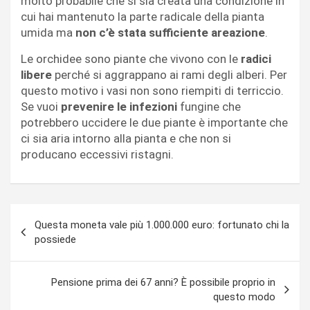
molto probabile che si sia creata una condizione in
cui hai mantenuto la parte radicale della pianta
umida ma
non c’è stata sufficiente areazione
.
Le orchidee sono piante che vivono con le
radici
libere
perché si aggrappano ai rami degli alberi. Per
questo motivo i vasi non sono riempiti di terriccio.
Se vuoi
prevenire le infezioni
fungine che
potrebbero uccidere le due piante è importante che
ci sia aria intorno alla pianta e che non si
producano eccessivi ristagni.
Navigazione
Questa moneta vale più 1.000.000 euro: fortunato chi la
articoli
possiede
Pensione prima dei 67 anni? È possibile proprio in
questo modo