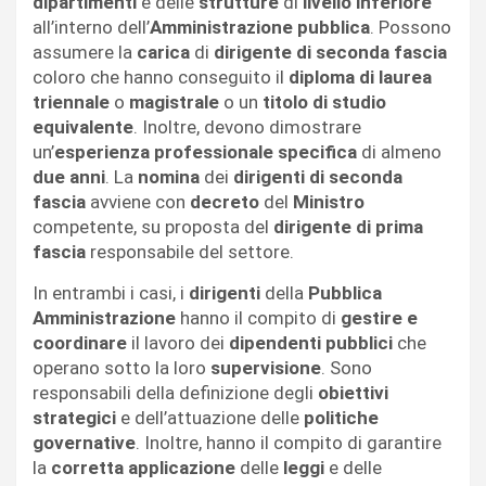
dipartimenti
e delle
strutture
di
livello inferiore
all’interno dell’
Amministrazione pubblica
. Possono
assumere la
carica
di
dirigente di seconda fascia
coloro che hanno conseguito il
diploma di laurea
triennale
o
magistrale
o un
titolo di studio
equivalente
. Inoltre, devono dimostrare
un’
esperienza professionale specifica
di almeno
due anni
. La
nomina
dei
dirigenti di seconda
fascia
avviene con
decreto
del
Ministro
competente, su proposta del
dirigente di prima
fascia
responsabile del settore.
In entrambi i casi, i
dirigenti
della
Pubblica
Amministrazione
hanno il compito di
gestire e
coordinare
il lavoro dei
dipendenti pubblici
che
operano sotto la loro
supervisione
. Sono
responsabili della definizione degli
obiettivi
strategici
e dell’attuazione delle
politiche
governative
. Inoltre, hanno il compito di garantire
la
corretta applicazione
delle
leggi
e delle