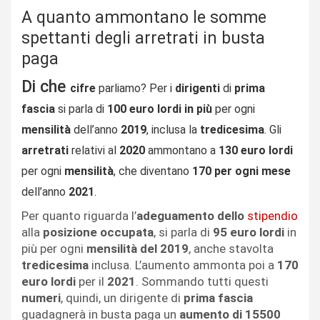
A quanto ammontano le somme
spettanti degli arretrati in busta
paga
Di che
cifre
parliamo? Per i
dirigenti
di
prima
fascia
si parla di
100 euro lordi in più
per ogni
mensilità
dell’anno
2019
, inclusa la
tredicesima
. Gli
arretrati
relativi al
2020
ammontano a
130 euro lordi
per ogni
mensilità
, che diventano
170 per ogni mese
dell’anno
2021
.
Per quanto riguarda l’
adeguamento dello
stipendio
alla
posizione occupata
, si parla di
95 euro lordi
in
più per ogni
mensilità del 2019
, anche stavolta
tredicesima
inclusa. L’aumento ammonta poi a
170
euro lordi
per il
2021
. Sommando tutti questi
numeri
, quindi, un dirigente di
prima fascia
guadagnerà in busta paga un
aumento di 15500