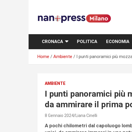
Skip
to
content
Storie e facce di una città
CRONACA
POLITICA
ECONOMIA
Home
Ambiente
I punti panoramici più mozza
AMBIENTE
I punti panoramici più
da ammirare il prima p
8 Gennaio 2024
Liana Cinelli
A pochi chilometri dal capoluogo lom