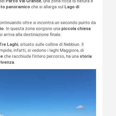
del
Parco Val Grande
, una zona ricca di natura e
to panoramico
che si allarga sul
Lago di
ontinuando oltre si incontra un secondo punto da
io
. In questa zona sorgono una
piccola chiesa
i arriva alla destinazione finale.
Tre Laghi
, situato sulle colline di Nebbiun. Il
mpide, infatti, si vedono i laghi Maggiore, di
de
che racchiude l’intero percorso, ha una
storia
vivenza
.