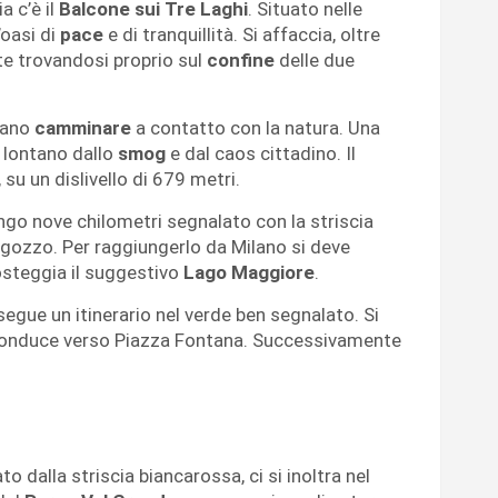
ia c’è il
Balcone sui Tre Laghi
. Situato nelle
’oasi di
pace
e di tranquillità. Si affaccia, oltre
te trovandosi proprio sul
confine
delle due
mano
camminare
a contatto con la natura. Una
 lontano dallo
smog
e dal caos cittadino. Il
, su un dislivello di 679 metri.
ngo nove chilometri segnalato con la striscia
gozzo. Per raggiungerlo da Milano si deve
osteggia il suggestivo
Lago
Maggiore
.
segue un itinerario nel verde ben segnalato. Si
onduce verso Piazza Fontana. Successivamente
o dalla striscia biancarossa, ci si inoltra nel