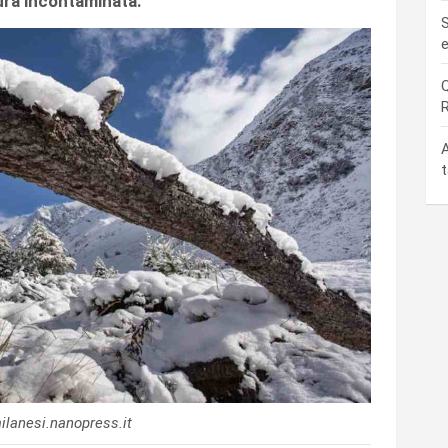
ura incontaminata.
S
e
Q
R
A
t
ilanesi.nanopress.it