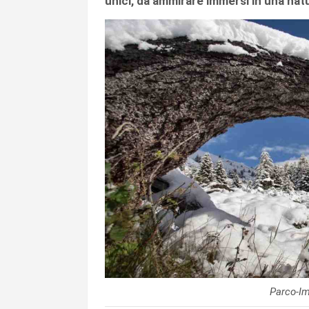
unici, da ammirare immersi in una nat
Parco-Im