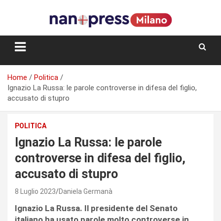
Skip
to
content
Storie e facce di una città
Home
Politica
Ignazio La Russa: le parole controverse in difesa del figlio,
accusato di stupro
POLITICA
Ignazio La Russa: le parole
controverse in difesa del figlio,
accusato di stupro
8 Luglio 2023
Daniela Germanà
Ignazio La Russa. Il presidente del Senato
italiano ha usato parole molto controverse in