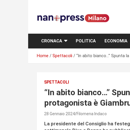
Skip
to
content
Storie e facce di una città
CRONACA
POLITICA
ECONOMIA
Home
Spettacoli
“In abito bianco…” Spunta l
SPETTACOLI
“In abito bianco…” Spunt
protagonista è Giambr
28 Gennaio 2024
Filomena Indaco
La presidente del Consiglio ha festeggi