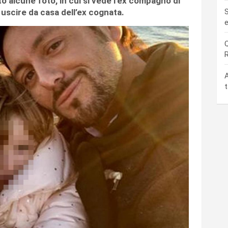
o alcune foto, in cui si vede l’ex compagno di
uscire da casa dell’ex cognata.
S
e
Q
R
A
t