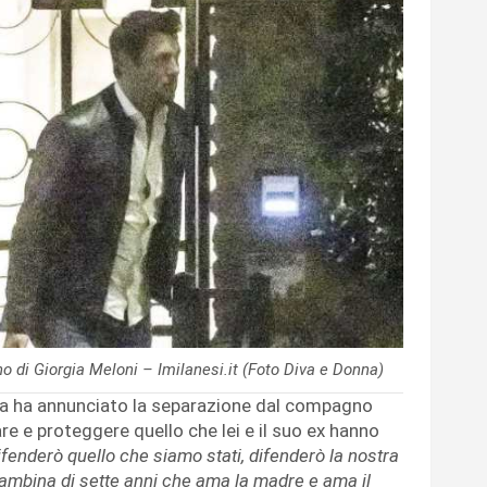
 di Giorgia Meloni – Imilanesi.it (Foto Diva e Donna)
talia ha annunciato la separazione dal compagno
e e proteggere quello che lei e il suo ex hanno
ifenderò quello che siamo stati, difenderò la nostra
 bambina di sette anni che ama la madre e ama il