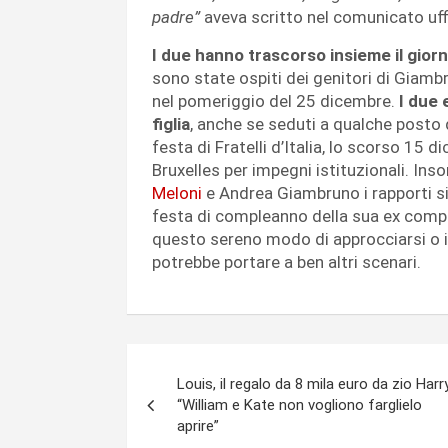
padre”
aveva scritto nel comunicato uffi
I due hanno trascorso insieme il giorn
sono state ospiti dei genitori di Giam
nel pomeriggio del 25 dicembre.
I due 
figlia
, anche se seduti a qualche posto d
festa di Fratelli d’Italia, lo scorso 15
Bruxelles per impegni istituzionali. In
Meloni
e Andrea Giambruno i rapporti sia
festa di compleanno della sua ex compa
questo sereno modo di approcciarsi o il
potrebbe portare a ben altri scenari.
Navigazione
Louis, il regalo da 8 mila euro da zio Harry
articoli
“William e Kate non vogliono farglielo
aprire”