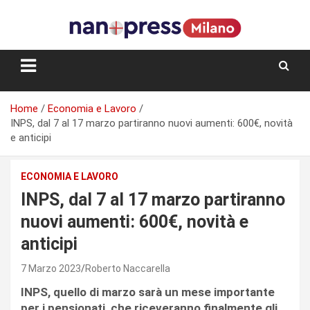
Skip
to
content
Storie e facce di una città
Home
Economia e Lavoro
INPS, dal 7 al 17 marzo partiranno nuovi aumenti: 600€, novità
e anticipi
ECONOMIA E LAVORO
INPS, dal 7 al 17 marzo partiranno
nuovi aumenti: 600€, novità e
anticipi
7 Marzo 2023
Roberto Naccarella
INPS, quello di marzo sarà un mese importante
per i pensionati, che riceveranno finalmente gli