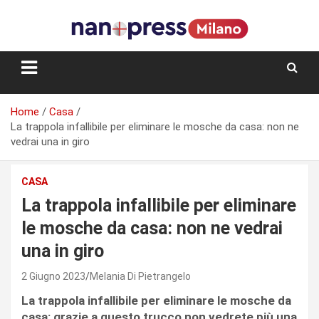
Skip
to
content
Storie e facce di una città
Home
Casa
La trappola infallibile per eliminare le mosche da casa: non ne
vedrai una in giro
CASA
La trappola infallibile per eliminare
le mosche da casa: non ne vedrai
una in giro
2 Giugno 2023
Melania Di Pietrangelo
La trappola infallibile per eliminare le mosche da
casa: grazie a questo trucco non vedrete più una