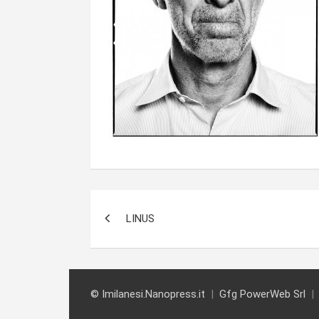
Navigazione
LINUS
articoli
© Imilanesi.Nanopress.it
Gfg PowerWeb Srl