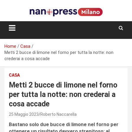
Skip
to
content
Storie e facce di una città
Home
Casa
Metti 2 bucce di limone nel forno per tutta la notte: non
crederai a cosa accade
CASA
Metti 2 bucce di limone nel forno
per tutta la notte: non crederai a
cosa accade
25 Maggio 2023
Roberto Naccarella
Bastano solo due bucce di limone nel forno per
ottenere un risultato davvero strepitoso: al