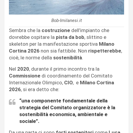
Bob-Imilanesi.it
Sembra che la
costruzione
dell’impianto che
dovrebbe ospitare la
pista da bob
, slittino e
skeleton per la manifestazione sportiva
Milano
Cortina 2026
non sia fattibile. Non
rispetterebbe
,
cioè, le norme della
sostenibilità
.
Nel
2020
, durante il primo incontro tra la
Commissione
di coordinamento del Comitato
Internazionale Olimpico,
CIO
, e
Milano Cortina
2026
, si era detto che:
“una componente fondamentale della
strategia del Comitato organizzatore è la
sostenibilità economica, ambientale e
sociale”.
Da una parte ci sono
forti sostenitori
come
Luca