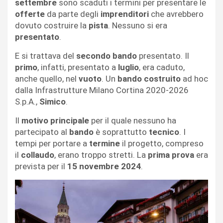
settembre
sono scaduti i termini per presentare le
offerte
da parte degli
imprenditori
che avrebbero
dovuto costruire la
pista
. Nessuno si era
presentato
.
E si trattava del
secondo bando
presentato. Il
primo
, infatti, presentato a
luglio
, era caduto,
anche quello, nel
vuoto
. Un
bando costruito
ad hoc
dalla Infrastrutture Milano Cortina 2020-2026
S.p.A.,
Simico
.
Il
motivo principale
per il quale nessuno ha
partecipato al
bando
è soprattutto
tecnico
. I
tempi per portare a
termine
il progetto, compreso
il
collaudo
, erano troppo stretti. La
prima prova
era
prevista per il
15
novembre 2024
.