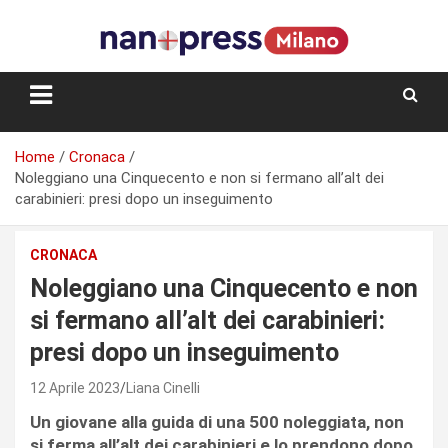
Skip
to
content
Storie e facce di una città
Home
Cronaca
Noleggiano una Cinquecento e non si fermano all’alt dei
carabinieri: presi dopo un inseguimento
CRONACA
Noleggiano una Cinquecento e non
si fermano all’alt dei carabinieri:
presi dopo un inseguimento
12 Aprile 2023
Liana Cinelli
Un giovane alla guida di una 500 noleggiata, non
si ferma all’alt dei carabinieri e lo prendono dopo