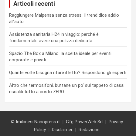
Articoli recenti
Raggiungere Malpensa senza stress: il trend dice addio
all’auto
Assistenza sanitaria H24 in viaggio: perché è
fondamentale avere una polizza dedicata
Spazio The Box a Milano: la scelta ideale per eventi
corporate e privati
Quante volte bisogna rifare il letto? Rispondono gli esperti
Altro che termosifoni, buttane un po’ sul tappeto di casa:
riscaldi tutto a costo ZERO
© Imilanesi.Nanopress.it
Gfg PowerWeb Srl
Privacy
Policy
Disclaimer
Redazione