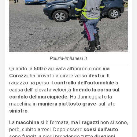
Polizia-Imilanesi.it
Quando la
500
è arrivata all’incrocio con
via
Corazzi
, ha provato a girare verso
destra
. Il
ragazzo ha perso il
controllo dell’automobile
a
causa dell’ elevata velocità
finendo la corsa sul
cordolo del marciapiede.
Ha danneggiato la
macchina in
maniera piuttosto grave
sul lato
sinistro
.
La
macchina
si è fermata, ma i
ragazzi
non si sono,
però, subito arresi. Dopo essere
scesi dall’auto
sono fuggiti a piedi prendendo tutte
direzioni