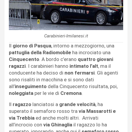
Carabinieri-Imilanesi.it
Il
giorno di Pasqua
, intorno a mezzogiorno, una
pattuglia della Radiomobile
ha incrociato una
Cinquecento
. A bordo c’erano
quattro giovani
ragazzi
. I carabinieri hanno
intimato l’alt
, ma il
conducente ha deciso di
non fermarsi
. Gli agenti
sono risaliti in macchina e si sono dati
all’
inseguimento
della Cinquecento risultata, poi,
noleggiata
per le vie di
Cremona
.
Il
ragazzo
lanciatosi a
grande velocità
, ha
superato il semaforo rosso tra
via Massarotti e
via Trebbia
ed anche molti altri. Arrivati
all’incrocio con
via Ghinaglia
il ragazzo lo ha
superato, ignorando, anche qui il
semaforo rosso
.