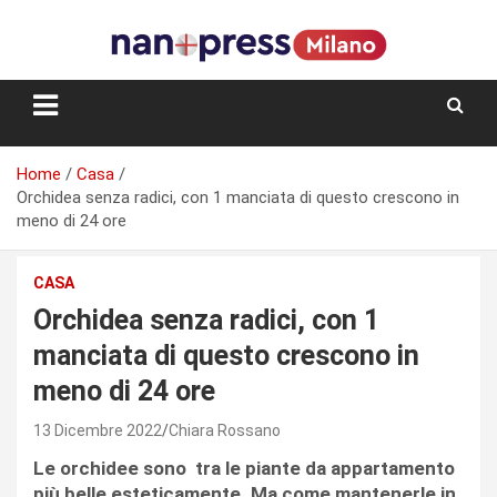
Skip
to
content
Storie e facce di una città
Home
Casa
Orchidea senza radici, con 1 manciata di questo crescono in
meno di 24 ore
CASA
Orchidea senza radici, con 1
manciata di questo crescono in
meno di 24 ore
13 Dicembre 2022
Chiara Rossano
Le orchidee sono tra le piante da appartamento
più belle esteticamente. Ma come mantenerle in