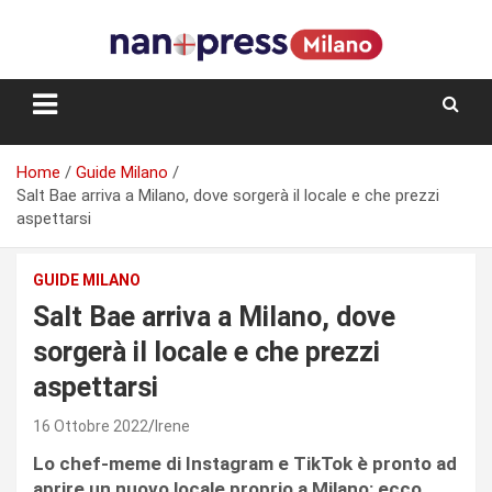
Skip
to
content
Storie e facce di una città
Home
Guide Milano
Salt Bae arriva a Milano, dove sorgerà il locale e che prezzi
aspettarsi
GUIDE MILANO
Salt Bae arriva a Milano, dove
sorgerà il locale e che prezzi
aspettarsi
16 Ottobre 2022
Irene
Lo chef-meme di Instagram e TikTok è pronto ad
aprire un nuovo locale proprio a Milano: ecco