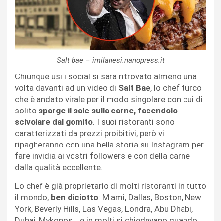
Salt bae – imilanesi.nanopress.it
Chiunque usi i social si sarà ritrovato almeno una
volta davanti ad un video di
Salt Bae
, lo chef turco
che è andato virale per il modo singolare con cui di
solito
sparge il sale sulla carne, facendolo
scivolare dal gomito
. I suoi ristoranti sono
caratterizzati da prezzi proibitivi, però vi
ripagheranno con una bella storia su Instagram per
fare invidia ai vostri followers e con della carne
dalla qualità eccellente.
Lo chef è già proprietario di molti ristoranti in tutto
il mondo,
ben diciotto
: Miami, Dallas, Boston, New
York, Beverly Hills, Las Vegas, Londra, Abu Dhabi,
Dubai, Mykonos… e in molti si chiedevano quando