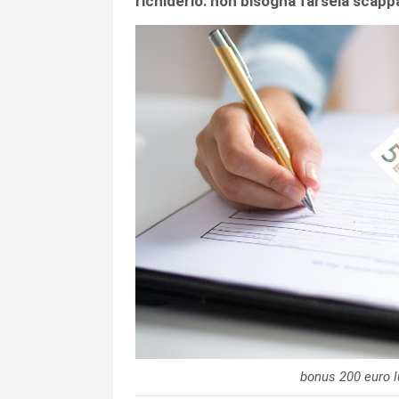
richiderlo: non bisogna farsela scapp
bonus 200 euro l