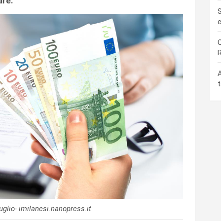
are.
S
e
Q
R
A
t
uglio- imilanesi.nanopress.it