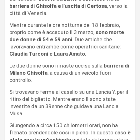
barriera di
Ghisolfa e l’uscita di Certosa
, verso la
città di Venezia.
Mentre durante le ore notturne del 18 febbraio,
proprio come è accaduto il 3 marzo,
sono morte
due donne di 54 e 59 anni
. Due amiche che
lavoravano entrambe come operatrici sanitarie:
Claudia Turconi e Laura Amato
.
Le due donne sono rimaste uccise sulla
barriera di
Milano Ghisolfa
, a causa di un veicolo fuori
controllo.
Si trovavano ferme al casello su una Lancia Y, per il
ritiro del biglietto. Mentre erano lì sono state
investite da un 39enne che guidava una Lancia
Musa.
Giungendo a circa 150 chilometri orari, non ha
frenato prendendole così in pieno. In questo caso
è
stata aperta un’inchiesta
guidata dal procuratore