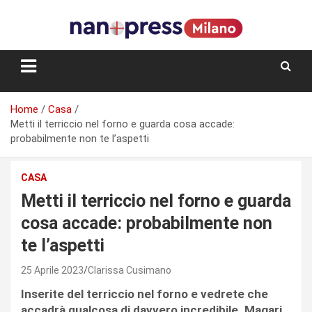
Skip
to
content
Storie e facce di una città
Home
Casa
Metti il terriccio nel forno e guarda cosa accade:
probabilmente non te l’aspetti
CASA
Metti il terriccio nel forno e guarda
cosa accade: probabilmente non
te l’aspetti
25 Aprile 2023
Clarissa Cusimano
Inserite del terriccio nel forno e vedrete che
accadrà qualcosa di davvero incredibile. Magari