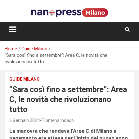
Skip
to
content
Storie e facce di una città
Home
Guide Milano
“Sara così fino a settembre”: Area C, le novità che
rivoluzionano tutto
GUIDE MILANO
“Sara così fino a settembre”: Area
C, le novità che rivoluzionano
tutto
6 Gennaio 2024
Filomena Indaco
La manovra che rendeva l’Area C di Milano a
pagamento era attesa per l’inizio del nuovo anno,