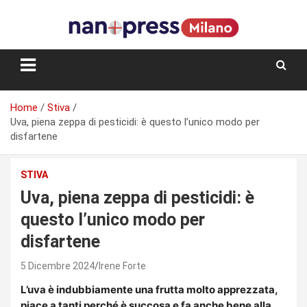
Skip
to
content
Storie e facce di una città
Home
Stiva
Uva, piena zeppa di pesticidi: è questo l’unico modo per
disfartene
STIVA
Uva, piena zeppa di pesticidi: è
questo l’unico modo per
disfartene
5 Dicembre 2024
Irene Forte
L’uva è indubbiamente una frutta molto apprezzata,
piace a tanti perché è succosa e fa anche bene alla