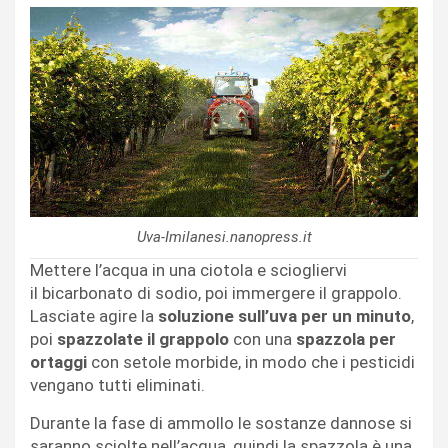
Uva-Imilanesi.nanopress.it
Mettere l’acqua in una ciotola e sciogliervi
il bicarbonato di sodio, poi immergere il grappolo.
Lasciate agire la
soluzione sull’uva per un minuto
,
poi
spazzolate il grappolo
con una
spazzola per
ortaggi
con setole morbide, in modo che i pesticidi
vengano tutti eliminati.
Durante la fase di ammollo le sostanze dannose si
saranno sciolte nell’acqua, quindi la spazzola è una