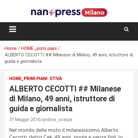
Skip
to
content
Storie e facce di una città
Home
HOME_primi piani
ALBERTO CECOTTI ## Milanese di Milano, 49 anni, istruttore di
guida e giornalista
HOME_PRIMI PIANI
STIVA
ALBERTO CECOTTI ## Milanese
di Milano, 49 anni, istruttore di
guida e giornalista
31 Maggio 2016
andrea_scarpa
Nel mondo delle moto il milanesissimo Alberto
Cecotti, detto Cek, 49 anni, single e senza figli, lo