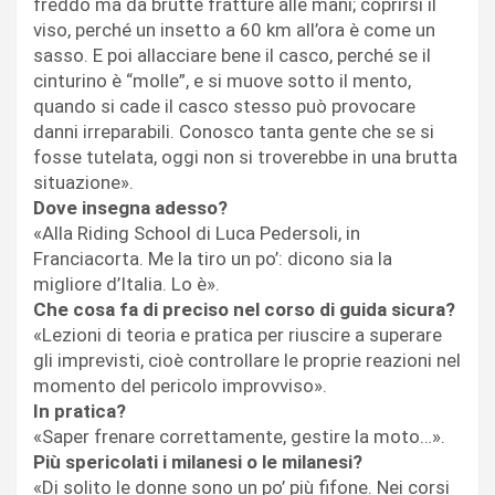
freddo ma da brutte fratture alle mani; coprirsi il
viso, perché un insetto a 60 km all’ora è come un
sasso. E poi allacciare bene il casco, perché se il
cinturino è “molle”, e si muove sotto il mento,
quando si cade il casco stesso può provocare
danni irreparabili. Conosco tanta gente che se si
fosse tutelata, oggi non si troverebbe in una brutta
situazione».
Dove insegna adesso?
«Alla Riding School di Luca Pedersoli, in
Franciacorta. Me la tiro un po’: dicono sia la
migliore d’Italia. Lo è».
Che cosa fa di preciso nel corso di guida sicura?
«Lezioni di teoria e pratica per riuscire a superare
gli imprevisti, cioè controllare le proprie reazioni nel
momento del pericolo improvviso».
In pratica?
«Saper frenare correttamente, gestire la moto…».
Più spericolati i milanesi o le milanesi?
«Di solito le donne sono un po’ più fifone. Nei corsi