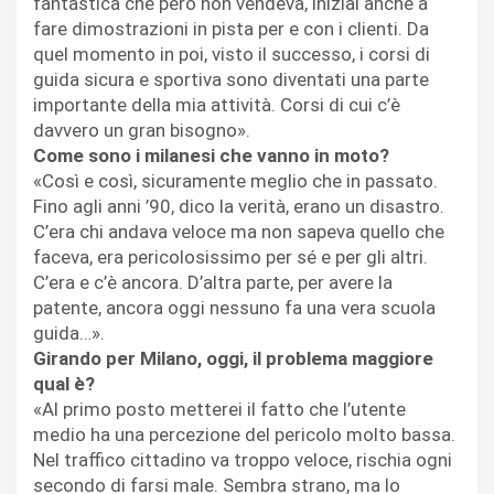
fantastica che però non vendeva, iniziai anche a
fare dimostrazioni in pista per e con i clienti. Da
quel momento in poi, visto il successo, i corsi di
guida sicura e sportiva sono diventati una parte
importante della mia attività. Corsi di cui c’è
davvero un gran bisogno».
Come sono i milanesi che vanno in moto?
«Così e così, sicuramente meglio che in passato.
Fino agli anni ’90, dico la verità, erano un disastro.
C’era chi andava veloce ma non sapeva quello che
faceva, era pericolosissimo per sé e per gli altri.
C’era e c’è ancora. D’altra parte, per avere la
patente, ancora oggi nessuno fa una vera scuola
guida…».
Girando per Milano, oggi, il problema maggiore
qual è?
«Al primo posto metterei il fatto che l’utente
medio ha una percezione del pericolo molto bassa.
Nel traffico cittadino va troppo veloce, rischia ogni
secondo di farsi male. Sembra strano, ma lo