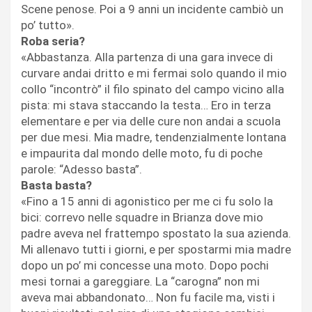
Scene penose. Poi a 9 anni un incidente cambiò un
po’ tutto».
Roba seria?
«Abbastanza. Alla partenza di una gara invece di
curvare andai dritto e mi fermai solo quando il mio
collo “incontrò” il filo spinato del campo vicino alla
pista: mi stava staccando la testa… Ero in terza
elementare e per via delle cure non andai a scuola
per due mesi. Mia madre, tendenzialmente lontana
e impaurita dal mondo delle moto, fu di poche
parole: “Adesso basta”.
Basta basta?
«Fino a 15 anni di agonistico per me ci fu solo la
bici: correvo nelle squadre in Brianza dove mio
padre aveva nel frattempo spostato la sua azienda.
Mi allenavo tutti i giorni, e per spostarmi mia madre
dopo un po’ mi concesse una moto. Dopo pochi
mesi tornai a gareggiare. La “carogna” non mi
aveva mai abbandonato… Non fu facile ma, visti i