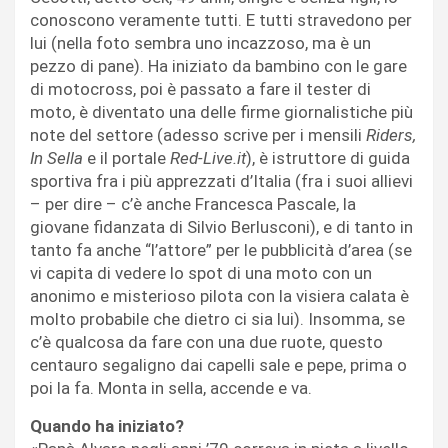
conoscono veramente tutti. E tutti stravedono per
lui (nella foto sembra uno incazzoso, ma è un
pezzo di pane). Ha iniziato da bambino con le gare
di motocross, poi è passato a fare il tester di
moto, è diventato una delle firme giornalistiche più
note del settore (adesso scrive per i mensili
Riders,
In Sella
e il portale
Red-Live.it
), è istruttore di guida
sportiva fra i più apprezzati d’Italia (fra i suoi allievi
– per dire – c’è anche Francesca Pascale, la
giovane fidanzata di Silvio Berlusconi), e di tanto in
tanto fa anche “l’attore” per le pubblicità d’area (se
vi capita di vedere lo spot di una moto con un
anonimo e misterioso pilota con la visiera calata è
molto probabile che dietro ci sia lui). Insomma, se
c’è qualcosa da fare con una due ruote, questo
centauro segaligno dai capelli sale e pepe, prima o
poi la fa. Monta in sella, accende e va.
Quando ha iniziato?