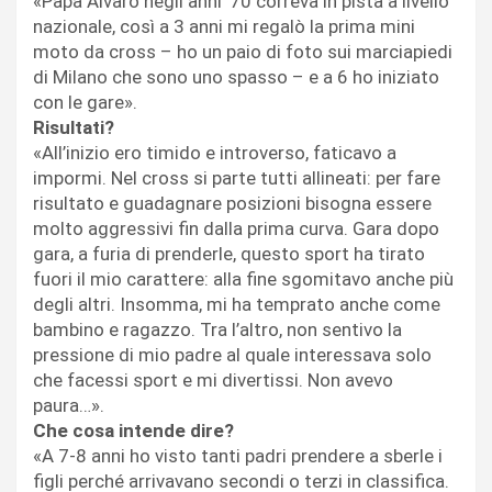
«Papà Alvaro negli anni ’70 correva in pista a livello
nazionale, così a 3 anni mi regalò la prima mini
moto da cross – ho un paio di foto sui marciapiedi
di Milano che sono uno spasso – e a 6 ho iniziato
con le gare».
Risultati?
«All’inizio ero timido e introverso, faticavo a
impormi. Nel cross si parte tutti allineati: per fare
risultato e guadagnare posizioni bisogna essere
molto aggressivi fin dalla prima curva. Gara dopo
gara, a furia di prenderle, questo sport ha tirato
fuori il mio carattere: alla fine sgomitavo anche più
degli altri. Insomma, mi ha temprato anche come
bambino e ragazzo. Tra l’altro, non sentivo la
pressione di mio padre al quale interessava solo
che facessi sport e mi divertissi. Non avevo
paura…».
Che cosa intende dire?
«A 7-8 anni ho visto tanti padri prendere a sberle i
figli perché arrivavano secondi o terzi in classifica.