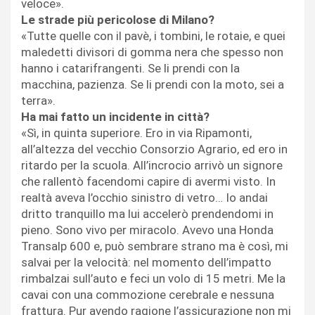
veloce».
Le strade più pericolose di Milano?
«Tutte quelle con il pavè, i tombini, le rotaie, e quei
maledetti divisori di gomma nera che spesso non
hanno i catarifrangenti. Se li prendi con la
macchina, pazienza. Se li prendi con la moto, sei a
terra».
Ha mai fatto un incidente in città?
«Sì, in quinta superiore. Ero in via Ripamonti,
all’altezza del vecchio Consorzio Agrario, ed ero in
ritardo per la scuola. All’incrocio arrivò un signore
che rallentò facendomi capire di avermi visto. In
realtà aveva l’occhio sinistro di vetro… Io andai
dritto tranquillo ma lui accelerò prendendomi in
pieno. Sono vivo per miracolo. Avevo una Honda
Transalp 600 e, può sembrare strano ma è così, mi
salvai per la velocità: nel momento dell’impatto
rimbalzai sull’auto e feci un volo di 15 metri. Me la
cavai con una commozione cerebrale e nessuna
frattura. Pur avendo ragione l’assicurazione non mi