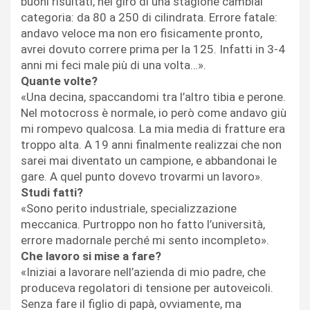
buoni risultati, nel giro di una stagione cambiai
categoria: da 80 a 250 di cilindrata. Errore fatale:
andavo veloce ma non ero fisicamente pronto,
avrei dovuto correre prima per la 125. Infatti in 3-4
anni mi feci male più di una volta…».
Quante volte?
«Una decina, spaccandomi tra l’altro tibia e perone.
Nel motocross è normale, io però come andavo giù
mi rompevo qualcosa. La mia media di fratture era
troppo alta. A 19 anni finalmente realizzai che non
sarei mai diventato un campione, e abbandonai le
gare. A quel punto dovevo trovarmi un lavoro».
Studi fatti?
«Sono perito industriale, specializzazione
meccanica. Purtroppo non ho fatto l’università,
errore madornale perché mi sento incompleto».
Che lavoro si mise a fare?
«Iniziai a lavorare nell’azienda di mio padre, che
produceva regolatori di tensione per autoveicoli.
Senza fare il figlio di papà, ovviamente, ma